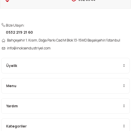
Ürün fiyatı diğer sitelerden daha pahalı.
Bu ürüne benzer farklı alternatifler olmalı.
Bize Ulaşın:
0532 219 21 60
Bahçeşehir 1. Kısım, Doğa Parkı Cad M Blok 13-15MD Başakşehir/İstanbul
info@inoksendustriyel.com
Gönder
Üyelik
Menu
Yardım
Kategoriler