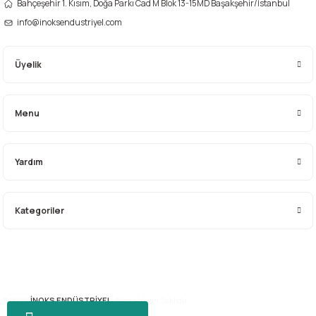
Bahçeşehir 1. Kısım, Doğa Parkı Cad M Blok 13-15MD Başakşehir/İstanbul
info@inoksendustriyel.com
Üyelik
Gönder
Menu
Yardım
Kategoriler
© 2026
İNOKS ENDÜSTRİYEL.
Tüm Hakları Saklıdır.