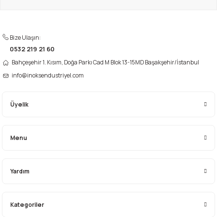
Ürün fiyatı diğer sitelerden daha pahalı.
Bu ürüne benzer farklı alternatifler olmalı.
Bize Ulaşın:
0532 219 21 60
Bahçeşehir 1. Kısım, Doğa Parkı Cad M Blok 13-15MD Başakşehir/İstanbul
info@inoksendustriyel.com
Gönder
Üyelik
Menu
Yardım
Kategoriler