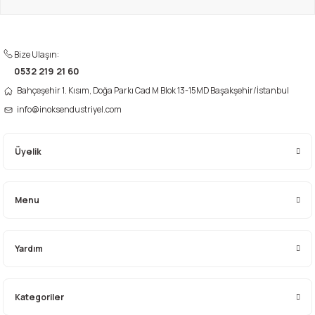
Ürün fiyatı diğer sitelerden daha pahalı.
Bu ürüne benzer farklı alternatifler olmalı.
Bize Ulaşın:
0532 219 21 60
Bahçeşehir 1. Kısım, Doğa Parkı Cad M Blok 13-15MD Başakşehir/İstanbul
info@inoksendustriyel.com
Gönder
Üyelik
Menu
Yardım
Kategoriler