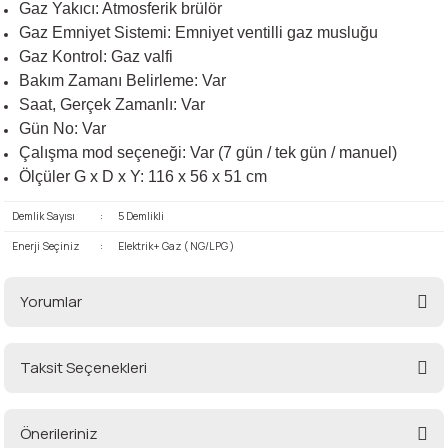
Gaz Yakıcı: Atmosferik brülör
Gaz Emniyet Sistemi: Emniyet ventilli gaz musluğu
Gaz Kontrol: Gaz valfi
Bakım Zamanı Belirleme: Var
Saat, Gerçek Zamanlı: Var
Gün No: Var
Çalışma mod seçeneği: Var (7 gün / tek gün / manuel)
Ölçüler G x D x Y: 116 x 56 x 51 cm
Demlik Sayısı
:
5 Demlikli
Enerji Seçiniz
:
Elektrik+ Gaz ( NG/LPG )
Yorumlar
Taksit Seçenekleri
Bu ürüne ilk yorumu siz yapın!
Önerileriniz
Yorum Yaz