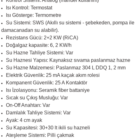
Kontrol Sistemi: Analog (manuel kullanım)
Isı Kontrol: Termostat
Isı Gösterge: Termometre
Su Sistemi: SWS (Akıllı su sistemi - şebekeden, pompa ile
damacanadan su alabilir).
Rezistans Gücü: 2+2 KW (RiCA)
Doğalgaz kapasite: 6, 2 KW/h
Su Hazne Tahliye Sistemi: Var
Su Haznesi Yapısı: Kaynaksız sıvama paslanmaz hazne
Su Hazne Malzemesi: Paslanmaz 304 L DDQ 1, 2 mm
Elektrik Güvenlik: 25 mA kaçak akım rolesi
Kompanent Güvenlik: 25 A Kontaktör
Isı İzolasyonu: Seramik fiber battaniye
Sıcak su Çıkış Musluğu: Var
On-Off Anahtarı: Var
Damlalık Tahliye Sistemi: Var
Ayak: 4 cm ayak
Su Kapasitesi: 30+30 lt ikili su hazneli
Ateşleme Sistemi: Pilli çakmak