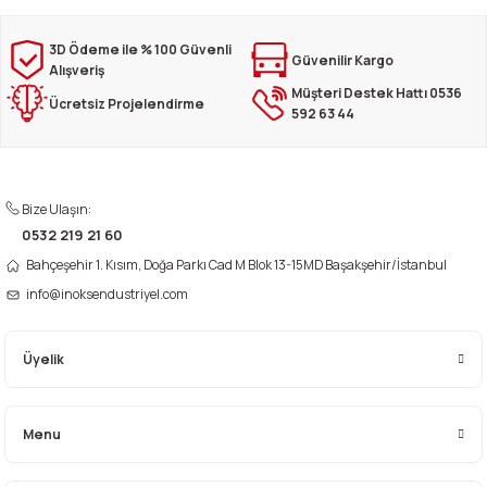
Ürün resmi kalitesiz, bozuk veya görüntülenemiyor.
3D Ödeme ile % 100 Güvenli
Güvenilir Kargo
Alışveriş
Ürün açıklamasında eksik bilgiler bulunuyor.
Müşteri Destek Hattı 0536
Ücretsiz Projelendirme
Ürün bilgilerinde hatalar bulunuyor.
592 63 44
Ürün fiyatı diğer sitelerden daha pahalı.
Bu ürüne benzer farklı alternatifler olmalı.
Bize Ulaşın:
0532 219 21 60
Bahçeşehir 1. Kısım, Doğa Parkı Cad M Blok 13-15MD Başakşehir/İstanbul
info@inoksendustriyel.com
Gönder
Üyelik
Menu