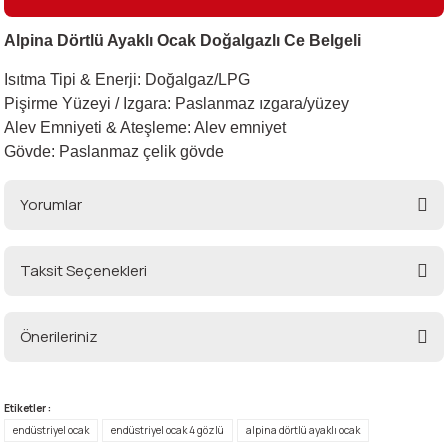
Alpina Dörtlü Ayaklı Ocak Doğalgazlı Ce Belgeli
i
Isıtma Tipi & Enerji: Doğalgaz/LPG
Pişirme Yüzeyi / Izgara: Paslanmaz ızgara/yüzey
Alev Emniyeti & Ateşleme: Alev emniyet
Gövde: Paslanmaz çelik gövde
Yorumlar
Taksit Seçenekleri
Bu ürüne ilk yorumu siz yapın!
Önerileriniz
Yorum Yaz
Bu ürünün fiyat bilgisi, resim, ürün açıklamalarında ve diğer konularda
yetersiz gördüğünüz noktaları öneri formunu kullanarak tarafımıza
Etiketler :
iletebilirsiniz.
endüstriyel ocak
endüstriyel ocak 4 gözlü
alpina dörtlü ayaklı ocak
Görüş ve önerileriniz için teşekkür ederiz.