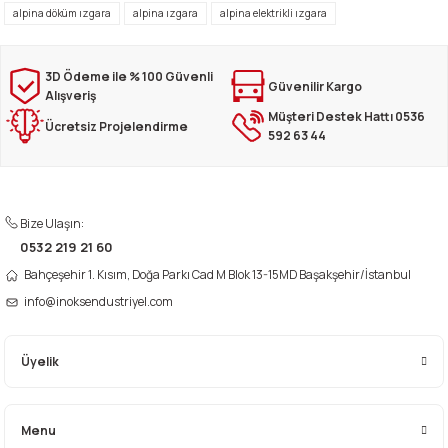
iletebilirsiniz.
alpina döküm ızgara
alpina ızgara
alpina elektrikli ızgara
Görüş ve önerileriniz için teşekkür ederiz.
Ürün resmi kalitesiz, bozuk veya görüntülenemiyor.
3D Ödeme ile % 100 Güvenli
Güvenilir Kargo
Alışveriş
Ürün açıklamasında eksik bilgiler bulunuyor.
Müşteri Destek Hattı 0536
Ücretsiz Projelendirme
Ürün bilgilerinde hatalar bulunuyor.
592 63 44
Ürün fiyatı diğer sitelerden daha pahalı.
Bu ürüne benzer farklı alternatifler olmalı.
Bize Ulaşın:
0532 219 21 60
Bahçeşehir 1. Kısım, Doğa Parkı Cad M Blok 13-15MD Başakşehir/İstanbul
info@inoksendustriyel.com
Gönder
Üyelik
Menu