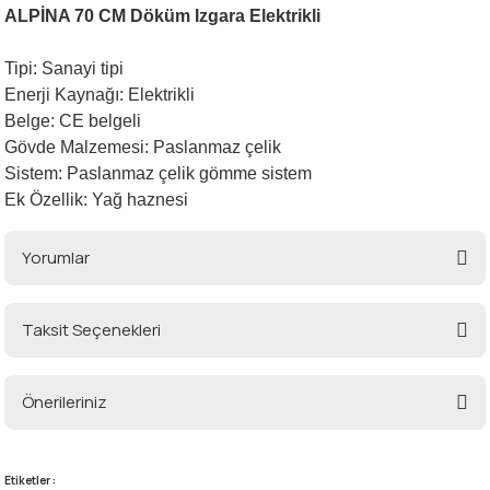
ALPİNA 70 CM Döküm Izgara Elektrikli
Tipi: Sanayi tipi
i
Enerji Kaynağı: Elektrikli
Belge: CE belgeli
Gövde Malzemesi: Paslanmaz çelik
Sistem: Paslanmaz çelik gömme sistem
Ek Özellik: Yağ haznesi
Yorumlar
Taksit Seçenekleri
Bu ürüne ilk yorumu siz yapın!
Önerileriniz
Yorum Yaz
Bu ürünün fiyat bilgisi, resim, ürün açıklamalarında ve diğer konularda
yetersiz gördüğünüz noktaları öneri formunu kullanarak tarafımıza
Etiketler :