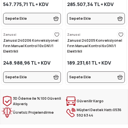
547.775,71 TL + KDV
285.507,34 TL + KDV
Sepete Ekle
Sepete Ekle
i
Zanussi
Zanussi
Zanussi 240206 Konveksiyonel
Zanussi 240205 Konveksiyonel
Fırın Manuel Kontrol 10xGN1/1
Fırın Manuel Kontrol 6xGN1/1
Elektrikli
Elektrikli
248.988,96 TL + KDV
189.231,61 TL + KDV
Sepete Ekle
Sepete Ekle
3D Ödeme ile % 100 Güvenli
Güvenilir Kargo
Alışveriş
Müşteri Destek Hattı 0536
Ücretsiz Projelendirme
592 63 44