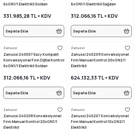
6xGN1/1 Elektrikli Soldan
6xGN1/1 Elektrikli Sağdan
rı
eleri
si
r Termos
 Kurutma Makineleri
ı Evyeler
Menteşeli Yıkamalı
Menteşeli
331.985,28 TL + KDV
312.066,16 TL + KDV
ar
Makineleri
akinesi
ı
vlumbaz
Sepete Ekle
Sepete Ekle
r - Backbar
ma
ara
rınları
so Kahve Makineleri
Makineleri
Zanussi
Zanussi
rme Üniteleri
k
nlar
ı
Zanussi 240007 Eazy Kompakt
Zanussi 240209 Konveksiyonel
Konveksiyonel Fırın Dijital Kontrol
Fırın Manuel Kontrol 20xGN2/1
6xGN1/1 Elektrikli Soldan
Elektrikli
Dolapları
e Sahlep Makineleri
baları
ah Ölçü Seçimli
Menteşeli
312.066,16 TL + KDV
624.132,33 TL + KDV
eleri
z
ipmanları
ınları
e Şekillendirme Makineleri
Sepete Ekle
Sepete Ekle
k Hamburger
arı
Zanussi
Zanussi
eşhir Dolapları
lar
Zanussi 240208 Konveksiyonel
Zanussi 240207 Konveksiyonel
Fırın Manuel Kontrol 20xGN1/1
Fırın Manuel Kontrol 10xGN2/1
apları
Elektrikli
Elektrikli