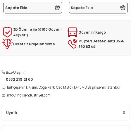
Sepete Ekle
Sepete Ekle
3D Ödeme ile % 100 Güvenli
Güvenilir Kargo
Alışveriş
Müşteri Destek Hattı 0536
Ücretsiz Projelendirme
592 63 44
Bize Ulaşın:
0532 219 21 60
Bahçeşehir 1. Kısım, Doğa Parkı Cad M Blok 13-15MD Başakşehir/İstanbul
info@inoksendustriyel.com
Üyelik