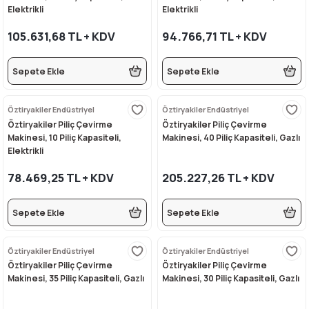
Elektrikli
Elektrikli
rı
eleri
si
r Termos
 Kurutma Makineleri
ı Evyeler
105.631,68 TL + KDV
94.766,71 TL + KDV
ar
Makineleri
akinesi
ı
vlumbaz
Sepete Ekle
Sepete Ekle
r - Backbar
ma
ara
rınları
so Kahve Makineleri
Makineleri
Öztiryakiler Endüstriyel
Öztiryakiler Endüstriyel
rme Üniteleri
k
nlar
ı
Öztiryakiler Piliç Çevirme
Öztiryakiler Piliç Çevirme
Makinesi, 10 Piliç Kapasiteli,
Makinesi, 40 Piliç Kapasiteli, Gazlı
Elektrikli
Dolapları
e Sahlep Makineleri
baları
ah Ölçü Seçimli
78.469,25 TL + KDV
205.227,26 TL + KDV
eleri
z
ipmanları
ınları
e Şekillendirme Makineleri
Sepete Ekle
Sepete Ekle
k Hamburger
arı
Öztiryakiler Endüstriyel
Öztiryakiler Endüstriyel
eşhir Dolapları
lar
Öztiryakiler Piliç Çevirme
Öztiryakiler Piliç Çevirme
Makinesi, 35 Piliç Kapasiteli, Gazlı
Makinesi, 30 Piliç Kapasiteli, Gazlı
apları