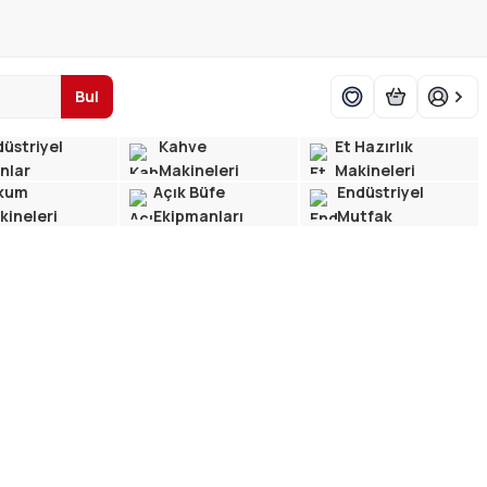
Bul
üstriyel
Kahve
Et Hazırlık
ınlar
Makineleri
Makineleri
kum
Açık Büfe
Endüstriyel
kineleri
Ekipmanları
Mutfak