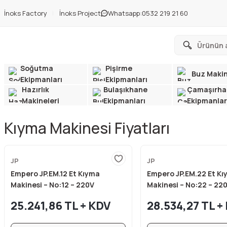
İnoks Factory
İnoks Project
Whatsapp:
0532 219 21 60
Soğutma
Pişirme
Buz Makin
Ekipmanları
Ekipmanları
Hazırlık
Bulaşıkhane
Çamaşırha
Makineleri
Ekipmanları
Ekipmanlar
Kıyma Makinesi Fiyatları
JP
JP
Empero JP.EM.12 Et Kıyma
Empero JP.EM.22 Et K
Makinesi – No:12 – 220V
Makinesi – No:22 – 22
25.241,86 TL + KDV
28.534,27 TL +