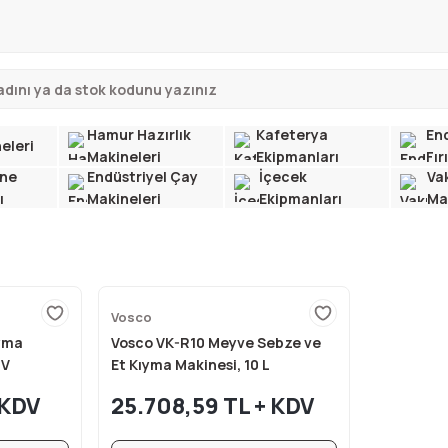
Hamur Hazırlık
Kafeterya
End
eleri
Makineleri
Ekipmanları
Fır
ne
Endüstriyel Çay
İçecek
Va
ı
Makineleri
Ekipmanları
Ma
Vosco
ıyma
Vosco VK-R10 Meyve Sebze ve
0V
Et Kıyma Makinesi, 10 L
 KDV
25.708,59 TL + KDV