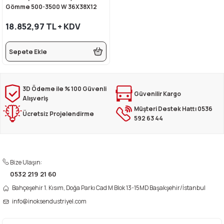
Gömme 500-3500 W 36X38X12
rı
eleri
si
r Termos
 Kurutma Makineleri
ı Evyeler
Cm
18.852,97 TL + KDV
ar
Makineleri
akinesi
ı
vlumbaz
Sepete Ekle
r - Backbar
ma
ara
rınları
so Kahve Makineleri
Makineleri
rme Üniteleri
k
nlar
ı
3D Ödeme ile % 100 Güvenli
Güvenilir Kargo
Alışveriş
Müşteri Destek Hattı 0536
Dolapları
e Sahlep Makineleri
baları
ah Ölçü Seçimli
Ücretsiz Projelendirme
592 63 44
eleri
z
ipmanları
ınları
e Şekillendirme Makineleri
k Hamburger
arı
Bize Ulaşın:
0532 219 21 60
eşhir Dolapları
lar
Bahçeşehir 1. Kısım, Doğa Parkı Cad M Blok 13-15MD Başakşehir/İstanbul
info@inoksendustriyel.com
apları