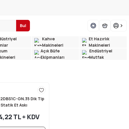
Bul
üstriyel
Kahve
Et Hazırlık
ınlar
Makineleri
Makineleri
kum
Açık Büfe
Endüstriyel
kineleri
Ekipmanları
Mutfak
2DBS1C-GN.35 Dik Tip
 Statik Et Askı
 602 lt 69x82x210 cm
4,22 TL + KDV