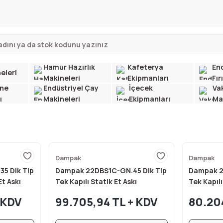
Hamur Hazırlık
Kafeterya
End
eleri
Makineleri
Ekipmanları
Fır
ne
Endüstriyel Çay
İçecek
Va
ı
Makineleri
Ekipmanları
Ma
Dampak
Dampak
5 Dik Tip
Dampak 22DBS1C-GN.45 Dik Tip
Dampak 2
Et Askı
Tek Kapılı Statik Et Askı
Tek Kapılı
x82x210
Buzdolabı Vitrinli 602 lt
Buzdolabı
+ KDV
99.705,94 TL + KDV
80.20
69x82x210 cm