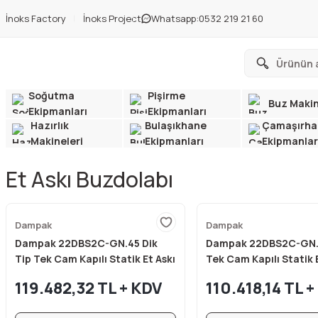
İnoks Factory
İnoks Project
Whatsapp:
0532 219 21 60
Soğutma
Pişirme
Buz Makin
Ekipmanları
Ekipmanları
Hazırlık
Bulaşıkhane
Çamaşırha
Makineleri
Ekipmanları
Ekipmanlar
Et Askı Buzdolabı
Dampak
Dampak
Dampak 22DBS2C-GN.45 Dik
Dampak 22DBS2C-GN.3
Tip Tek Cam Kapılı Statik Et Askı
Tek Cam Kapılı Statik 
Buzdolabı Vitrinli 1342 lt
Buzdolabı 1342 lt 139
119.482,32 TL + KDV
110.418,14 TL 
139x82x210 cm
cm