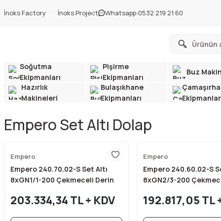
İnoks Factory
İnoks Project
Whatsapp:
0532 219 21 60
Soğutma
Pişirme
Buz Makin
Ekipmanları
Ekipmanları
Hazırlık
Bulaşıkhane
Çamaşırha
Makineleri
Ekipmanları
Ekipmanlar
Empero Set Altı Dolap
Empero
Empero
Empero 240.70.02-S Set Altı
Empero 240.60.02-S Se
8xGN1/1-200 Çekmeceli Derin
8xGN2/3-200 Çekmece
Dondurucu 240x70x60 cm
Dondurucu 240x60x6
203.334,34 TL + KDV
192.817,05 TL 