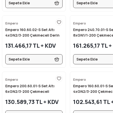
Sepete Ekle
Sepete Ekle
Empero
Empero
Empero 160.60.02-S Set Altı
Empero 240.70.01-S Set
4xGN2/3-200 Çekmeceli Derin
8xGN1/1-200 Çekmece
Dondurucu 160x60x60 cm
Buzdolabı 240x70x60
131.466,17 TL + KDV
161.265,17 TL 
Sepete Ekle
Sepete Ekle
Empero
Empero
Empero 200.60.01-S Set Altı
Empero 160.60.01-S Set
6xGN2/3-200 Çekmeceli
4xGN2/3-200 Çekmece
Buzdolabı 200x60x60 cm
Buzdolabı 160x60x60 
130.589,73 TL + KDV
102.543,61 TL 