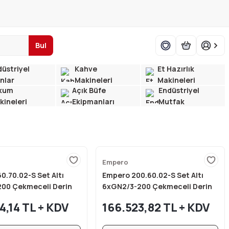
Bul
üstriyel
Kahve
Et Hazırlık
ınlar
Makineleri
Makineleri
kum
Açık Büfe
Endüstriyel
kineleri
Ekipmanları
Mutfak
Empero
0.70.02-S Set Altı
Empero 200.60.02-S Set Altı
200 Çekmeceli Derin
6xGN2/3-200 Çekmeceli Derin
u 160x70x60 cm
Dondurucu 200x60x60 cm
4,14 TL + KDV
166.523,82 TL + KDV