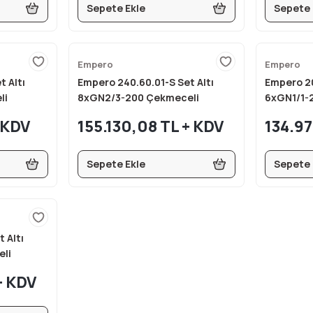
Sepete Ekle
Sepete 
Empero
Empero
 Altı
Empero 240.60.01-S Set Altı
Empero 20
li
8xGN2/3-200 Çekmeceli
6xGN1/1-
 cm
Buzdolabı 240x60x60 cm
Buzdolab
+ KDV
155.130,08 TL + KDV
134.97
Sepete Ekle
Sepete 
 Altı
li
cm
+ KDV