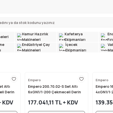
Hamur Hazırlık
Kafeterya
End
eleri
Makineleri
Ekipmanları
Fır
ne
Endüstriyel Çay
İçecek
Va
ı
Makineleri
Ekipmanları
Ma
Empero
Empero
t Altı
Empero 200.70.02-S Set Altı
Empero 16
li Derin
6xGN1/1-200 Çekmeceli Derin
4xGN1/1-
0 cm
Dondurucu 200x70x60 cm
Donduruc
+ KDV
177.041,11 TL + KDV
139.35