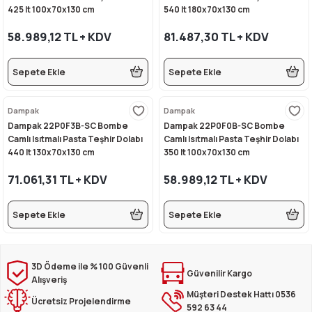
425 lt 100x70x130 cm
540 lt 180x70x130 cm
rı
eleri
si
r Termos
 Kurutma Makineleri
ı Evyeler
58.989,12 TL + KDV
81.487,30 TL + KDV
ar
Makineleri
akinesi
ı
vlumbaz
Sepete Ekle
Sepete Ekle
r - Backbar
ma
ara
rınları
so Kahve Makineleri
Makineleri
Dampak
Dampak
rme Üniteleri
k
nlar
ı
Dampak 22P0F3B-SC Bombe
Dampak 22P0F0B-SC Bombe
Camlı Isıtmalı Pasta Teşhir Dolabı
Camlı Isıtmalı Pasta Teşhir Dolabı
440 lt 130x70x130 cm
350 lt 100x70x130 cm
Dolapları
e Sahlep Makineleri
baları
ah Ölçü Seçimli
71.061,31 TL + KDV
58.989,12 TL + KDV
eleri
z
ipmanları
ınları
e Şekillendirme Makineleri
Sepete Ekle
Sepete Ekle
k Hamburger
arı
eşhir Dolapları
lar
3D Ödeme ile % 100 Güvenli
Güvenilir Kargo
Alışveriş
apları
Müşteri Destek Hattı 0536
Ücretsiz Projelendirme
592 63 44