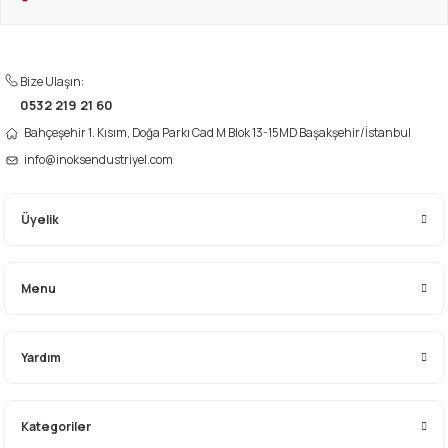
i
Bize Ulaşın:
0532 219 21 60
Bahçeşehir 1. Kısım, Doğa Parkı Cad M Blok 13-15MD Başakşehir/İstanbul
info@inoksendustriyel.com
Üyelik
Menu
Yardım
Kategoriler