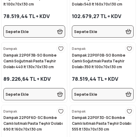
lt 100x70x130 cm
Dolabı 540 lt 160x70x130 cm
rı
eleri
si
r Termos
 Kurutma Makineleri
ı Evyeler
78.519,44 TL + KDV
102.679,27 TL + KDV
ar
Makineleri
akinesi
ı
vlumbaz
Sepete Ekle
Sepete Ekle
r - Backbar
ma
ara
rınları
so Kahve Makineleri
Makineleri
Dampak
Dampak
rme Üniteleri
k
nlar
ı
Dampak 22P0F3B-SO Bombe
Dampak 22P0F0B-SO Bombe
Camlı Soğutmalı Pasta Teşhir
Camlı Soğutmalı Pasta Teşhir
Dolabı 440 lt 130x70x130 cm
Dolabı 350 lt 100x70x130 cm
Dolapları
e Sahlep Makineleri
baları
ah Ölçü Seçimli
89.226,64 TL + KDV
78.519,44 TL + KDV
eleri
z
ipmanları
ınları
e Şekillendirme Makineleri
Sepete Ekle
Sepete Ekle
k Hamburger
arı
Dampak
Dampak
eşhir Dolapları
lar
Dampak 22P0F6D-SC Bombe
Dampak 22P0F3D-SC Bombe
Camlı Isıtmalı Pasta Teşhir Dolabı
Camlı Isıtmalı Pasta Teşhir Dolabı
apları
690 lt 160x70x130 cm
555 lt 130x70x130 cm