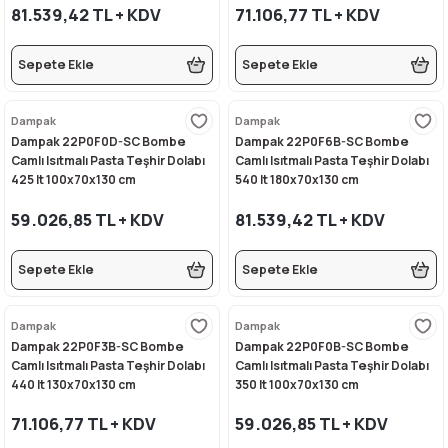
81.539,42 TL + KDV
71.106,77 TL + KDV
Sepete Ekle
Sepete Ekle
i
Dampak
Dampak
Dampak 22P0F0D-SC Bombe
Dampak 22P0F6B-SC Bombe
Camlı Isıtmalı Pasta Teşhir Dolabı
Camlı Isıtmalı Pasta Teşhir Dolabı
425 lt 100x70x130 cm
540 lt 180x70x130 cm
59.026,85 TL + KDV
81.539,42 TL + KDV
Sepete Ekle
Sepete Ekle
Dampak
Dampak
Dampak 22P0F3B-SC Bombe
Dampak 22P0F0B-SC Bombe
Camlı Isıtmalı Pasta Teşhir Dolabı
Camlı Isıtmalı Pasta Teşhir Dolabı
440 lt 130x70x130 cm
350 lt 100x70x130 cm
71.106,77 TL + KDV
59.026,85 TL + KDV