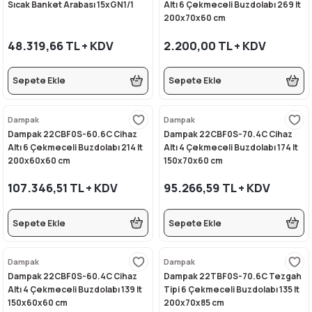
Sıcak Banket Arabası 15xGN1/1
Altı 6 Çekmeceli Buzdolabı 269 lt
200x70x60 cm
48.319,66 TL + KDV
2.200,00 TL + KDV
Sepete Ekle
Sepete Ekle
Dampak
Dampak
Dampak 22CBF0S-60.6C Cihaz
Dampak 22CBF0S-70.4C Cihaz
Altı 6 Çekmeceli Buzdolabı 214 lt
Altı 4 Çekmeceli Buzdolabı 174 lt
200x60x60 cm
150x70x60 cm
107.346,51 TL + KDV
95.266,59 TL + KDV
Sepete Ekle
Sepete Ekle
Dampak
Dampak
Dampak 22CBF0S-60.4C Cihaz
Dampak 22TBF0S-70.6C Tezgah
Altı 4 Çekmeceli Buzdolabı 139 lt
Tipi 6 Çekmeceli Buzdolabı 135 lt
150x60x60 cm
200x70x85 cm