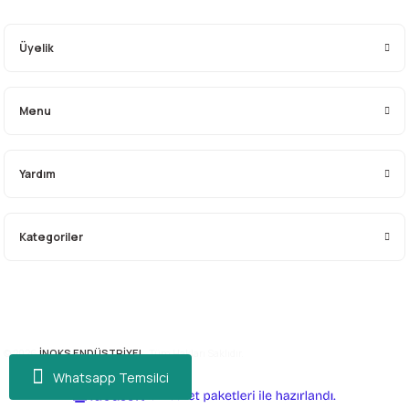
Üyelik
Menu
Yardım
Kategoriler
© 2026
İNOKS ENDÜSTRİYEL.
Tüm Hakları Saklıdır.
Whatsapp Temsilci
ideasoft
ile
e-
hazırlandı.