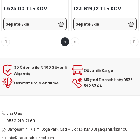
1.625,00 TL + KDV
123.819,12 TL + KDV
Sepete Ekle
Sepete Ekle
1
2
3D Ödeme ile % 100 Güvenli
Güvenilir Kargo
Alışveriş
Müşteri Destek Hattı 0536
Ücretsiz Projelendirme
592 63 44
Bize Ulaşın:
0532 219 21 60
Bahçeşehir 1. Kısım, Doğa Parkı Cad M Blok 13-15MD Başakşehir/İstanbul
info@inoksendustriyel.com