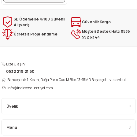
3D Ödeme ile % 100 Güvenli
Güvenilir Kargo
Alışveriş
Müşteri Destek Hattı 0536
Ücretsiz Projelendirme
592 63 44
Bize Ulaşın:
0532 219 21 60
Bahçeşehir 1. Kısım, Doğa Parkı Cad M Blok 13-15MD Başakşehir/İstanbul
info@inoksendustriyel.com
Üyelik
Menu