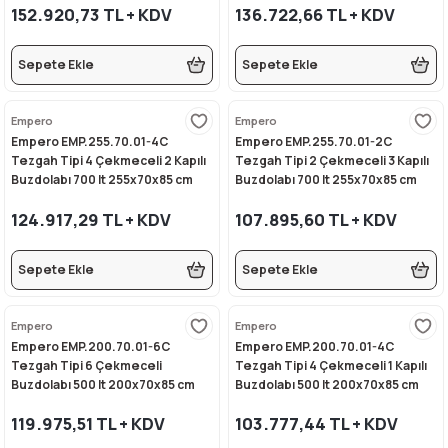
152.920,73 TL + KDV
136.722,66 TL + KDV
Sepete Ekle
Sepete Ekle
i
Empero
Empero
Empero EMP.255.70.01-4C
Empero EMP.255.70.01-2C
Tezgah Tipi 4 Çekmeceli 2 Kapılı
Tezgah Tipi 2 Çekmeceli 3 Kapılı
Buzdolabı 700 lt 255x70x85 cm
Buzdolabı 700 lt 255x70x85 cm
124.917,29 TL + KDV
107.895,60 TL + KDV
Sepete Ekle
Sepete Ekle
Empero
Empero
Empero EMP.200.70.01-6C
Empero EMP.200.70.01-4C
Tezgah Tipi 6 Çekmeceli
Tezgah Tipi 4 Çekmeceli 1 Kapılı
Buzdolabı 500 lt 200x70x85 cm
Buzdolabı 500 lt 200x70x85 cm
119.975,51 TL + KDV
103.777,44 TL + KDV