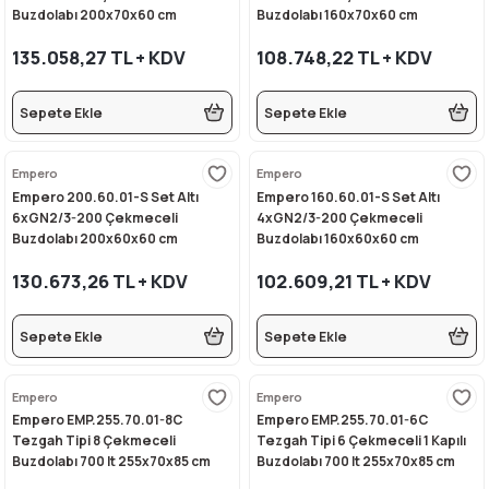
Buzdolabı 200x70x60 cm
Buzdolabı 160x70x60 cm
rı
eleri
si
r Termos
 Kurutma Makineleri
ı Evyeler
135.058,27 TL + KDV
108.748,22 TL + KDV
ar
Makineleri
akinesi
ı
vlumbaz
Sepete Ekle
Sepete Ekle
r - Backbar
ma
ara
rınları
so Kahve Makineleri
Makineleri
Empero
Empero
rme Üniteleri
k
nlar
ı
Empero 200.60.01-S Set Altı
Empero 160.60.01-S Set Altı
6xGN2/3-200 Çekmeceli
4xGN2/3-200 Çekmeceli
Buzdolabı 200x60x60 cm
Buzdolabı 160x60x60 cm
Dolapları
e Sahlep Makineleri
baları
ah Ölçü Seçimli
130.673,26 TL + KDV
102.609,21 TL + KDV
eleri
z
ipmanları
ınları
e Şekillendirme Makineleri
Sepete Ekle
Sepete Ekle
k Hamburger
arı
Empero
Empero
eşhir Dolapları
lar
Empero EMP.255.70.01-8C
Empero EMP.255.70.01-6C
Tezgah Tipi 8 Çekmeceli
Tezgah Tipi 6 Çekmeceli 1 Kapılı
apları
Buzdolabı 700 lt 255x70x85 cm
Buzdolabı 700 lt 255x70x85 cm