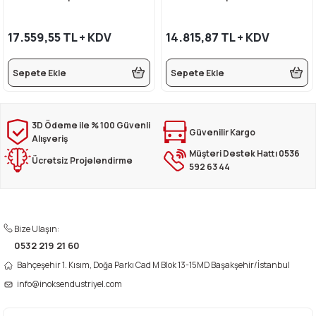
rı
eleri
si
r Termos
 Kurutma Makineleri
ı Evyeler
17.559,55 TL + KDV
14.815,87 TL + KDV
ar
Makineleri
akinesi
ı
vlumbaz
Sepete Ekle
Sepete Ekle
r - Backbar
ma
ara
rınları
so Kahve Makineleri
Makineleri
rme Üniteleri
k
nlar
ı
3D Ödeme ile % 100 Güvenli
Güvenilir Kargo
Alışveriş
Müşteri Destek Hattı 0536
Dolapları
e Sahlep Makineleri
baları
ah Ölçü Seçimli
Ücretsiz Projelendirme
592 63 44
eleri
z
ipmanları
ınları
e Şekillendirme Makineleri
k Hamburger
arı
Bize Ulaşın:
0532 219 21 60
eşhir Dolapları
lar
Bahçeşehir 1. Kısım, Doğa Parkı Cad M Blok 13-15MD Başakşehir/İstanbul
info@inoksendustriyel.com
apları