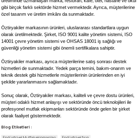
üretiminde uzmanlaşan marka, restoran, kafe, otel, hastane ve okul
gibi birçok farklı sektörde hizmet vermektedir. Ayrıca, müşterilerine
özel tasarım ve üretim imkânı da sunmaktadır.
Öztiryakiler markasının ürünleri, uluslararası standartlara uygun
olarak üretilmektedir. Şirket, ISO 9001 kalite yönetim sistemi, ISO
14001 çevre yönetim sistemi ve OHSAS 18001 iş sağlığı ve
güvenliği yönetim sistemi gibi önemli sertifikalara sahiptir.
Öztiryakiler markası, ayrıca müşterilerine satış sonrası destek
hizmetleri de sunmaktadır. Yedek parça temini, bakım-onarım ve
teknik destek gibi hizmetlerle müşterilerinin ürünlerinden en iyi
şekilde yararlanmasını sağlamaktadır.
Sonuç olarak, Öztiryakiler markası, kaliteli ve çevre dostu ürünleri,
müşteri odaklı hizmet anlayışı ve sektöründe öncü teknolojileri ile
profesyonel mutfak ekipmanları sektöründe önde gelen bir şirket
olarak faaliyet göstermektedir.
Blog Etiketleri :
Endüstriyel Mutfak ekipmanları
Endüstriyel fırın