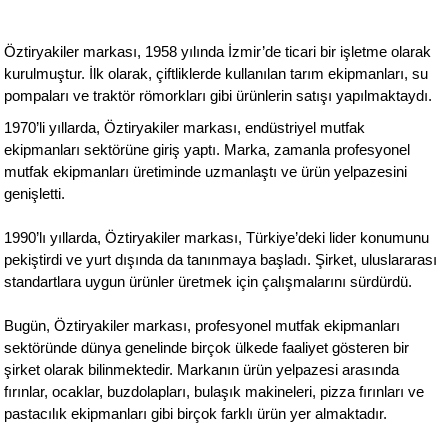
rı
eleri
si
r Termos
 Kurutma Makineleri
ı Evyeler
Öztiryakiler markası, 1958 yılında İzmir’de ticari bir işletme olarak
ar
Makineleri
akinesi
ı
vlumbaz
kurulmuştur. İlk olarak, çiftliklerde kullanılan tarım ekipmanları, su
pompaları ve traktör römorkları gibi ürünlerin satışı yapılmaktaydı.
r - Backbar
ma
ara
rınları
so Kahve Makineleri
Makineleri
1970’li yıllarda, Öztiryakiler markası, endüstriyel mutfak
ekipmanları sektörüne giriş yaptı. Marka, zamanla profesyonel
rme Üniteleri
k
nlar
ı
mutfak ekipmanları üretiminde uzmanlaştı ve ürün yelpazesini
genişletti.
Dolapları
e Sahlep Makineleri
baları
ah Ölçü Seçimli
1990’lı yıllarda, Öztiryakiler markası, Türkiye’deki lider konumunu
pekiştirdi ve yurt dışında da tanınmaya başladı. Şirket, uluslararası
eleri
z
ipmanları
ınları
e Şekillendirme Makineleri
standartlara uygun ürünler üretmek için çalışmalarını sürdürdü.
k Hamburger
arı
Bugün, Öztiryakiler markası, profesyonel mutfak ekipmanları
sektöründe dünya genelinde birçok ülkede faaliyet gösteren bir
eşhir Dolapları
lar
şirket olarak bilinmektedir. Markanın ürün yelpazesi arasında
fırınlar, ocaklar, buzdolapları, bulaşık makineleri, pizza fırınları ve
pastacılık ekipmanları gibi birçok farklı ürün yer almaktadır.
apları