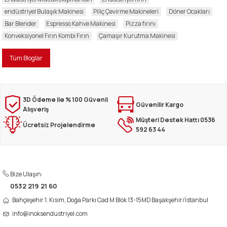
endüstriyel Bulaşık Makinesi
Piliç Çevirme Makineleri
Döner Ocakları
Bar Blender
Espresso Kahve Makinesi
Pizza fırını
Konveksiyonel Fırın Kombi Fırın
Çamaşır Kurutma Makinesi
Tüm Bloglar
3D Ödeme ile % 100 Güvenli
Güvenilir Kargo
Alışveriş
Müşteri Destek Hattı 0536
Ücretsiz Projelendirme
592 63 44
Bize Ulaşın:
0532 219 21 60
Bahçeşehir 1. Kısım, Doğa Parkı Cad M Blok 13-15MD Başakşehir/İstanbul
info@inoksendustriyel.com