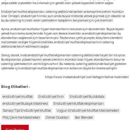
yelpazedeki yiyecekleri hazırlamak için gerekli olan yüksek kapasiteli üretim sağlar.
rı
eleri
si
r Termos
 Kurutma Makineleri
ı Evyeler
Endüstriyel mutfak ekipmanları, catering sektöründe kaliteli ve konsantre üretimi mümkün
kılar. Örneğin, endüstriyel fırınlar, aynı anda büyük miktarda yemek pişirmek için idealdir ve
bu da catering hizmeti veren işletmelerin taleplerini karşılamak için çok önemlidir.
ar
Makineleri
akinesi
ı
vlumbaz
Ayrıca, endüstriyel mutfaklar hijyen standartlarını korumak için de önemlidir. Büyük ölçekli
yemek hazırlama süreçlerinde, hijyen son derece önemlidir ve endüstriyel ekipmanlar, bu
r - Backbar
ma
ara
rınları
so Kahve Makineleri
Makineleri
standartları sağlamak için tasarlanmıştır. Paslanmaz çelik yüzeyler, kolay temizlenebilir
malzemeler ve diğer hijyenik özellikler, endüstriyel mutfak ekipmanlarının catering
sektöründe tercih edilmesini sağlar.
rme Üniteleri
k
nlar
ı
Sonuç olarak, inoks endüstriyel mutfak ekipmanları catering sektöründe hayati bir rol oynar.
Bu ekipmanlar, yüksek hacimli yemek üretimini mümkün kılar, hijyen standartlarını korur ve
Dolapları
e Sahlep Makineleri
baları
ah Ölçü Seçimli
catering işletmelerinin verimliliğini artırır. Bu nedenle, catering sektöründe faaliyet gösteren
işletmeler için endüstriyel mutfak ekipmanlarının kullanımı büyük bir öneme sahiptir.
https://www.inoksendustriyel.com/kategori/kahve-makineleri
eleri
z
ipmanları
ınları
e Şekillendirme Makineleri
Blog Etiketleri :
k Hamburger
arı
endüstriyel mutfak
Endüstriyel fırın
Endüstriyel Buzdolabı
endüstriyel Bulaşık Makinesi
Endüstriyel Mutfak ekipmanları
eşhir Dolapları
lar
Sanayi Tipi Endüstriyel Mutfak
Uygun Endüstriyel Mutfak Malzemeleri
Piliç Çevirme Makineleri
Döner Ocakları
Bar Blender
apları