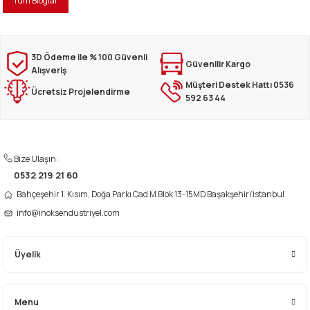
Tüm Bloglar
i
3D Ödeme ile % 100 Güvenli
Güvenilir Kargo
Alışveriş
Müşteri Destek Hattı 0536
Ücretsiz Projelendirme
592 63 44
Bize Ulaşın:
0532 219 21 60
Bahçeşehir 1. Kısım, Doğa Parkı Cad M Blok 13-15MD Başakşehir/İstanbul
info@inoksendustriyel.com
Üyelik
Menu